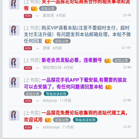
[上书房]
关于一品探花论坛商务合作的相关事项和流
程
论坛公告
←
莫育贤
4月前
24
ADM
[上书房]
购买VIP请看本贴(注意不要超时支付，超时
支付无法升级）有问题发到本站邮箱处理，本帖不做
任何回复
论坛公告
←
游客
4月前
151
ADM
[上书房]
新老会员发贴必看，违者删号
论坛公告
←
我吃西红柿
4月前
83
ADM
[上书房]
一品探花手机APP下载安装,有需要的狼友
可以去安装了，有任何问题请回复本帖
论坛公告
等级阅读权限
←
taikgoup
11月前
62
ADM
[上书房]
一品探花免费论坛收集到的进站代理工具，
欢迎试用
论坛公告
等级阅读权限
←
aobanaya
11月前
27
ADM