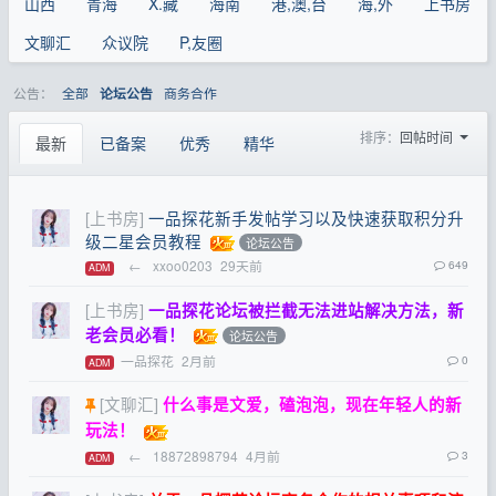
山西
青海
X.藏
海南
港,澳,台
海,外
上书房
文聊汇
众议院
P,友圈
公告：
全部
商务合作
论坛公告
排序：
回帖时间
最新
已备案
优秀
精华
[上书房]
一品探花新手发帖学习以及快速获取积分升
级二星会员教程
论坛公告
←
xxoo0203
29天前
649
ADM
[上书房]
一品探花论坛被拦截无法进站解决方法，新
老会员必看！
论坛公告
一品探花
2月前
0
ADM
[文聊汇]
什么事是文爱，磕泡泡，现在年轻人的新
玩法！
←
18872898794
4月前
3
ADM