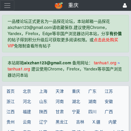
重庆
一品楼论坛正式更名为一品探花论坛，本站邮箱一品探花
aixzhan123@gmail.com
请收藏保存,建议使用Chrome，
Yandex，Firefox，Edge等非国产浏览器访问本站，分享
有价值
的帖子得到积分升级后可获取更多阅读权限。或
点击此处购买
VIP
免限制查看所有帖子
本站邮箱
aixzhan123@gmail.com
备用网址：
tanhua1.org
~
tanhua1.org
建议使用Chrome，Firefox，Yandex等非国产浏览
器访问本站
首页
北京
上海
天津
重庆
广东
江苏
浙江
河北
山东
河南
湖北
湖南
安徽
江西
福建
陕西
甘肃
宁夏
四川
广西
贵州
云南
辽宁
黑龙江
吉林
X.疆
内蒙