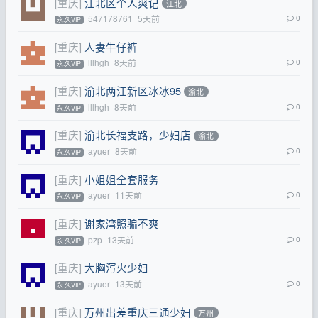
[重庆]
江北区个人爽记
江北
547178761
5天前
0
永.久VIP
[重庆]
人妻牛仔裤
lllhgh
8天前
0
永.久VIP
[重庆]
渝北两江新区冰冰95
渝北
lllhgh
8天前
0
永.久VIP
[重庆]
渝北长福支路，少妇店
渝北
ayuer
8天前
0
永.久VIP
[重庆]
小姐姐全套服务
ayuer
11天前
0
永.久VIP
[重庆]
谢家湾照骗不爽
pzp
13天前
0
永.久VIP
[重庆]
大胸泻火少妇
ayuer
13天前
0
永.久VIP
[重庆]
万州出差重庆三通少妇
万州