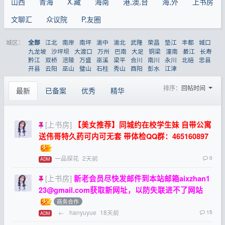
山西
青海
X.藏
海南
港,澳,台
海,外
上书房
文聊汇
众议院
P,友圈
城区：
江北
南岸
南坪
渝中
渝北
武隆
荣昌
垫江
丰都
城口
全部
九龙坡
沙坪坝
大渡口
万州
巴南
大足
铜梁
潼南
綦江
长寿
黔江
双桥
涪陵
万盛
巫溪
梁平
合川
南川
永川
北碚
忠县
开县
云阳
巫山
璧山
石柱
秀山
酉阳
彭水
江津
排序：
回帖时间
最新
已备案
优秀
精华
[上书房]
【美女推荐】同城约在校学生妹 自带公寓
送伟哥特久药可内可无套 带体检QQ群：465160897
一品探花
2天前
0
ADM
[上书房]
新老会员尽快发邮件到本站邮箱
aixzhan1
23@gmail.com
获取新网址，以防失联进不了网站
商务合作
←
hanyuyue
18天前
15
ADM