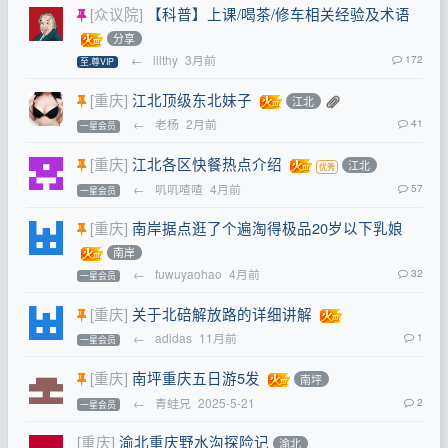
[众议院]
【科普】上课/喝茶/修车相关经验及术语
分享
←
lilthy
3月前
172
至.尊VIP
[重庆]
江北顶级东北妹子
江北
←
老杨
2月前
41
一星会员
[重庆]
江北各区快餐热点介绍
江北
←
叽叽喳喳
4月前
57
一星会员
[重庆]
南岸据点逛了个遍淘得极品20岁以下乳娘
南岸
←
fuwuyaohao
4月前
32
一星会员
[重庆]
关于北碚解放路的详细讲解
←
adidas
11月前
1
一星会员
[重庆]
南坪重庆五日游5发
南坪
←
青蛙兄
2025-5-21
2
一星会员
[重庆]
渝北重庆野水沟探险记
渝北