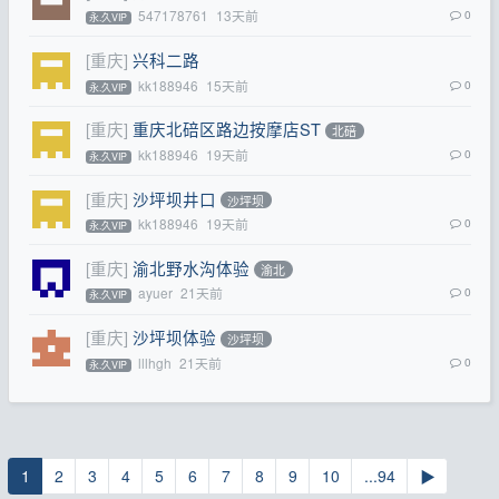
547178761
13天前
0
永.久VIP
[重庆]
兴科二路
kk188946
15天前
0
永.久VIP
[重庆]
重庆北碚区路边按摩店ST
北碚
kk188946
19天前
0
永.久VIP
[重庆]
沙坪坝井口
沙坪坝
kk188946
19天前
0
永.久VIP
[重庆]
渝北野水沟体验
渝北
ayuer
21天前
0
永.久VIP
[重庆]
沙坪坝体验
沙坪坝
lllhgh
21天前
0
永.久VIP
1
2
3
4
5
6
7
8
9
10
...94
▶