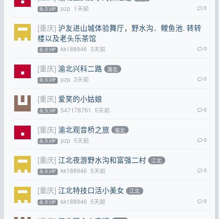
pzp
1天前
0
永.久VIP
[重庆]
沪友进山城体验舞厅，野水沟．鲤鱼池. 转转
楼以及老头乐茶馆
kk188946
3天前
0
永.久VIP
[重庆]
渝北兴科二路
渝北
pzp
3天前
0
永.久VIP
[重庆]
爱笑的小姑娘
547178761
5天前
0
永.久VIP
[重庆]
渝北观音桥之旅
渝北
pzp
5天前
0
永.久VIP
[重庆]
江北夜游野水沟和富强二村
江北
kk188946
5天前
0
永.久VIP
[重庆]
江北特技口活小美女
江北
kk188946
5天前
0
永.久VIP