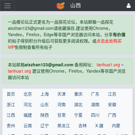
山西
一品楼论坛正式更名为一品探花论坛，本站邮箱一品探花
aixzhan123@gmail.com
请收藏保存,建议使用Chrome，
Yandex，Firefox，Edge等非国产浏览器访问本站，分享
有价值
的帖子得到积分升级后可获取更多阅读权限。或
点击此处购买
VIP
免限制查看所有帖子
本站邮箱
aixzhan123@gmail.com
备用网址：
tanhua1.org
~
tanhua1.org
建议使用Chrome，Firefox，Yandex等非国产浏览
器访问本站
首页
北京
上海
天津
重庆
广东
江苏
浙江
河北
山东
河南
湖北
湖南
安徽
江西
福建
陕西
甘肃
宁夏
四川
广西
贵州
云南
辽宁
黑龙江
吉林
X.疆
内蒙