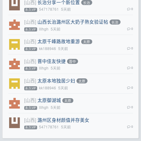
[山西]
长治分享一个新位置
长治
547178761
5天前
0
永.久VIP
[山西]
山西长治潞州区大奶子熟女验证帖
长治
lllhgh
5天前
0
永.久VIP
[山西]
太原千峰路故地重游
太原
kk188946
5天前
0
永.久VIP
[山西]
晋中佳友快捷
晋中
lllhgh
5天前
0
永.久VIP
[山西]
太原本地独居少妇
太原
kk188946
5天前
0
永.久VIP
[山西]
太原御湖城
太原
lllhgh
5天前
0
永.久VIP
[山西]
潞州区身材颜值并存美女
547178761
5天前
0
永.久VIP