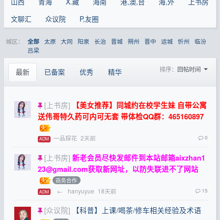
山西
青海
X.藏
海南
港,澳,台
海,外
上书房
文聊汇
众议院
P,友圈
城区：
太原
大同
阳泉
长治
晋城
朔州
晋中
运城
忻州
临汾
全部
吕梁
排序：
回帖时间
最新
已备案
优秀
精华
[上书房]
【美女推荐】同城约在校学生妹 自带公寓
送伟哥特久药可内可无套 带体检QQ群：465160897
一品探花
2天前
0
ADM
[上书房]
新老会员尽快发邮件到本站邮箱
aixzhan1
23@gmail.com
获取新网址，以防失联进不了网站
商务合作
←
hanyuyue
18天前
15
ADM
[众议院]
【科普】上课/喝茶/修车相关经验及术语