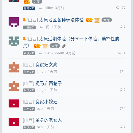
分享
←
lilthy
3月前
172
至.尊VIP
[山西]
太原地区各种玩法体验
太原
←
闰
1天前
2
一星会员
[山西]
太原近期体验（分享一下体验，选择性购
买）
太原
←
346765608
4月前
15
永.久VIP
[山西]
良家妇女爽
lllhgh
1天前
0
永.久VIP
[山西]
捉马庙西巷子
lllhgh
1天前
0
永.久VIP
[山西]
良家小媳妇
pzp
1天前
0
永.久VIP
[山西]
单身的老女人
pzp
1天前
0
永.久VIP