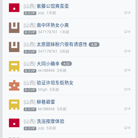
[山西]
紫藤公馆爽歪歪
pzp
1天前
0
永.久VIP
[山西]
南中环熟女小爽
547178761
1天前
0
永.久VIP
[山西]
太原甜妹粉穴很有诱惑性
太原
547178761
3天前
0
永.久VIP
[山西]
大同小确幸
大同
kk188946
3天前
0
永.久VIP
[山西]
验证许坦东街熟女
lllhgh
3天前
0
永.久VIP
[山西]
柳巷避雷
kk188946
3天前
0
永.久VIP
[山西]
洗浴按摩体验
pzp
5天前
0
永.久VIP