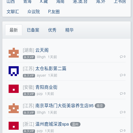
山西
青海
X.藏
海南
港,澳,台
海,外
上书房
文聊汇
众议院
P,友圈
最新
已备案
优秀
精华
[湖南]
云天阁
lllhgh
1天前
0
永.久VIP
[江苏]
太仓私影第二篇
ayuer
1天前
0
永.久VIP
[安徽]
青阳商业街
pzp
1天前
0
永.久VIP
[江苏]
南京草场门大街美容养生店95
南京
lllhgh
1天前
0
永.久VIP
[浙江]
温州鹿城深渡spa
温州
pzp
1天前
0
永.久VIP