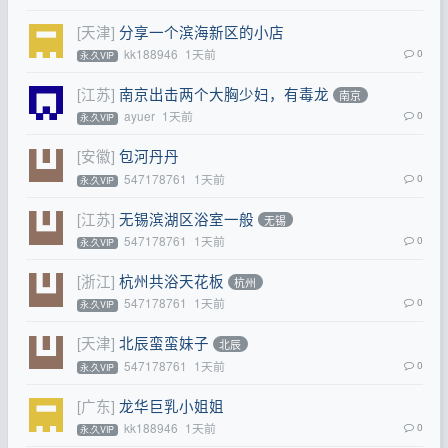
[天津]
分享一个滨海新区的小店
kk188946
1天前
0
永.久VIP
[江苏]
南京出击两个大胸少妇，有毒龙
南京
ayuer
1天前
0
永.久VIP
[安徽]
包河丹丹
547178761
1天前
0
永.久VIP
[江苏]
无锡滨湖区浴室一般
无锡
547178761
1天前
0
永.久VIP
[浙江]
杭州共浴天花板
杭州
547178761
1天前
0
永.久VIP
[天津]
北辰蛮蛮妹子
北辰
547178761
1天前
0
永.久VIP
[广东]
龙华巨乳小姐姐
kk188946
1天前
0
永.久VIP