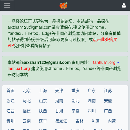
一品楼论坛正式更名为一品探花论坛，本站邮箱一品探花
aixzhan123@gmail.com
请收藏保存,建议使用Chrome，
Yandex，Firefox，Edge等非国产浏览器访问本站，分享
有价值
的帖子得到积分升级后可获取更多阅读权限。或
点击此处购买
VIP
免限制查看所有帖子
本站邮箱
aixzhan123@gmail.com
备用网址：
tanhua1.org
~
tanhua1.org
建议使用Chrome，Firefox，Yandex等非国产浏览
器访问本站
首页
北京
上海
天津
重庆
广东
江苏
浙江
河北
山东
河南
湖北
湖南
安徽
江西
福建
陕西
甘肃
宁夏
四川
广西
贵州
云南
辽宁
黑龙江
吉林
X.疆
内蒙