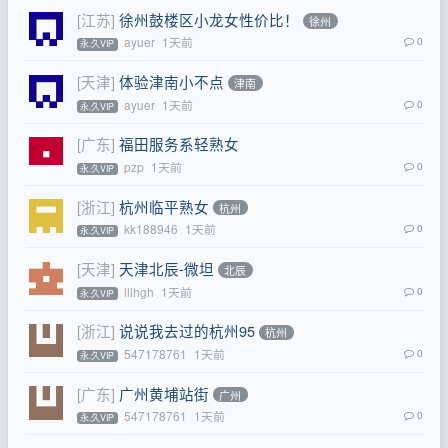
[江苏]
徐州鼓楼区小龙女性价比！
徐州
ayuer
1天前
0
永.久VIP
[天津]
体验津南小不点
津南
ayuer
1天前
0
永.久VIP
[广东]
福田服务系轻熟女
pzp
1天前
0
永.久VIP
[浙江]
杭州临平熟女
杭州
kk188946
1天前
0
永.久VIP
[天津]
天津北辰-微坦
北辰
lllhgh
1天前
0
永.久VIP
[浙江]
说说我去过的杭州95
杭州
547178761
1天前
0
永.久VIP
[广东]
广州黄埔站街
广州
547178761
1天前
0
永.久VIP