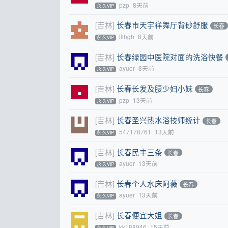
pzp
8天前
永.久VIP
[吉林]
长春市天宇祥舞厅背砂舒服
长春
lllhgh
8天前
永.久VIP
[吉林]
长春绿园中医院对面的洗浴快餐
ayuer
8天前
永.久VIP
[吉林]
长春长发及腰少妇小妹
长春
pzp
13天前
永.久VIP
[吉林]
长春圣兴热水浴技师统计
长春
547178761
13天前
永.久VIP
[吉林]
长春民丰三条
长春
ayuer
13天前
永.久VIP
[吉林]
长春个人水床阿薇
长春
ayuer
13天前
永.久VIP
[吉林]
长春便宜大姐
长春
kk188946
15天前
永.久VIP