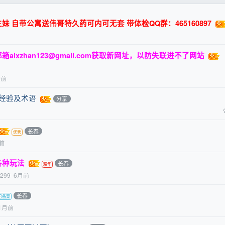
 自带公寓送伟哥特久药可内可无套 带体检QQ群：465160897
邮箱
aixzhan123@gmail.com
获取新网址，以防失联进不了网站
天前
关经验及术语
分享
长春
前
各种玩法
长春
299
6月前
长春
1月前