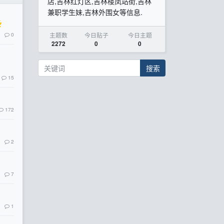
店,吉林红灯区,吉林楼凤站街,吉林
兼职学生妹,吉林外围女等信息.
主题数
今日贴子
今日主题
0
2272
0
0
搜索
15
172
2
7
1