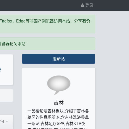
登录
，Firefox，Edge等非国产浏览器访问本站，分享
有价
国产浏览器访问本站
发新帖
蒙
吉林
一品楼论坛吉林板块,介绍了吉林各
辖区的性息场所,包含吉林洗浴桑拿
时间
一条龙,吉林足疗SPA,吉林KTV夜