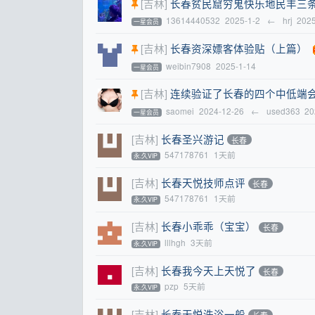
[吉林]
长春贫民窟穷鬼快乐地民丰三
13614440532
2025-1-2
←
hrj
2025
一星会员
[吉林]
长春资深嫖客体验贴（上篇）
weibin7908
2025-1-14
一星会员
[吉林]
连续验证了长春的四个中低端
saomei
2024-12-26
←
used363
20
一星会员
[吉林]
长春圣兴游记
长春
547178761
1天前
永.久VIP
[吉林]
长春天悦技师点评
长春
547178761
1天前
永.久VIP
[吉林]
长春小乖乖（宝宝）
长春
lllhgh
3天前
永.久VIP
[吉林]
长春我今天上天悦了
长春
pzp
5天前
永.久VIP
[吉林]
长春天悦洗浴一般
长春