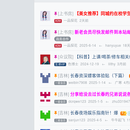
[上书房]
【美女推荐】同城约在校学生妹
一品探花
2天前
ADM
[上书房]
新老会员尽快发邮件到本站
商务合作
一品探花
2025-6-14
←
hanyuyue
18
ADM
[众议院]
【科普】上课/喝茶/修车相
色博士
2024-12-19
←
lilthy
3月前
至.尊VIP
[吉林]
长春资深嫖客体验贴（下篇）
weibin7908
2025-1-14
←
广寒
4月
一星会员
[吉林]
分享给没去过长春的兄弟说说
dcrqwe123
2025-1-5
←
zhu331947
一星会员
[吉林]
长春夜场娱乐指南针！爆
sanjun123
2025-4-5
←
牛牛起飞
1
二星会员