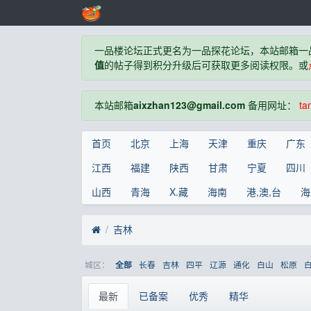
一品楼论坛正式更名为一品探花论坛，本站邮箱一
值
的帖子得到积分升级后可获取更多阅读权限。或
本站邮箱
aixzhan123@gmail.com
备用网址：
ta
首页
北京
上海
天津
重庆
广东
江西
福建
陕西
甘肃
宁夏
四川
山西
青海
X.藏
海南
港,澳,台
海
吉林
城区：
长春
吉林
四平
辽源
通化
白山
松原
全部
最新
已备案
优秀
精华