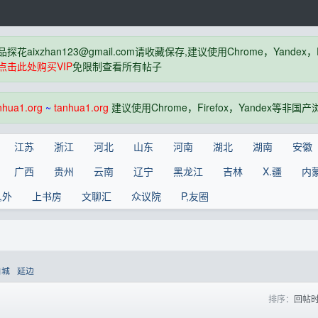
品探花
aixzhan123@gmail.com
请收藏保存,建议使用Chrome，Yandex
点击此处购买VIP
免限制查看所有帖子
nhua1.org
~
tanhua1.org
建议使用Chrome，Firefox，Yandex等非
江苏
浙江
河北
山东
河南
湖北
湖南
安徽
广西
贵州
云南
辽宁
黑龙江
吉林
X.疆
内
,外
上书房
文聊汇
众议院
P,友圈
白城
延边
排序：
回帖