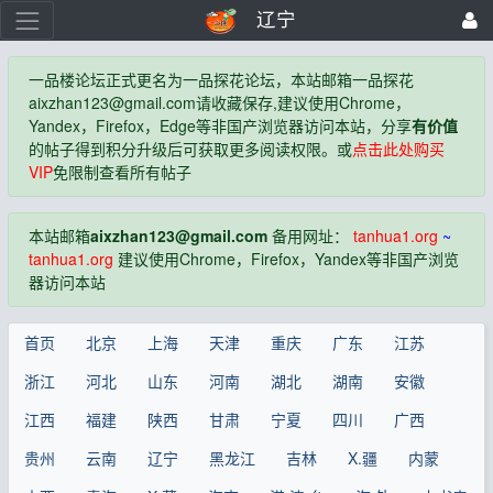
辽宁
一品楼论坛正式更名为一品探花论坛，本站邮箱一品探花
aixzhan123@gmail.com
请收藏保存,建议使用Chrome，
Yandex，Firefox，Edge等非国产浏览器访问本站，分享
有价值
的帖子得到积分升级后可获取更多阅读权限。或
点击此处购买
VIP
免限制查看所有帖子
本站邮箱
aixzhan123@gmail.com
备用网址：
tanhua1.org
~
tanhua1.org
建议使用Chrome，Firefox，Yandex等非国产浏览
器访问本站
首页
北京
上海
天津
重庆
广东
江苏
浙江
河北
山东
河南
湖北
湖南
安徽
江西
福建
陕西
甘肃
宁夏
四川
广西
贵州
云南
辽宁
黑龙江
吉林
X.疆
内蒙