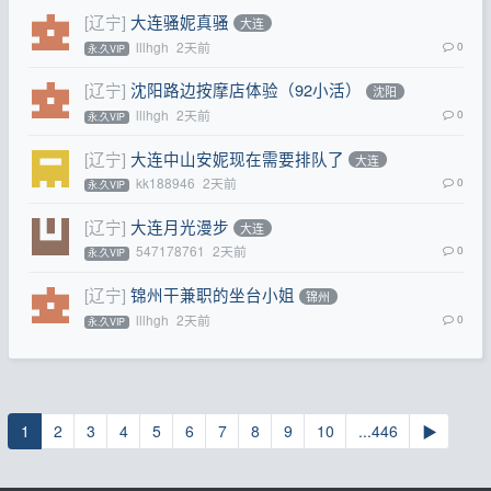
[辽宁]
大连骚妮真骚
大连
lllhgh
2天前
0
永.久VIP
[辽宁]
沈阳路边按摩店体验（92小活）
沈阳
lllhgh
2天前
0
永.久VIP
[辽宁]
大连中山安妮现在需要排队了
大连
kk188946
2天前
0
永.久VIP
[辽宁]
大连月光漫步
大连
547178761
2天前
0
永.久VIP
[辽宁]
锦州干兼职的坐台小姐
锦州
lllhgh
2天前
0
永.久VIP
1
2
3
4
5
6
7
8
9
10
...446
▶