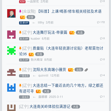
一品探花
2月前
0
ADM
[众议院]
【科普】上课/喝茶/修车相关经验及术语
分享
←
lilthy
3月前
172
至.尊VIP
[辽宁]
大连舞厅玩法-帝豪篇
大连
kuaber
6月前
0
永.久VIP
[辽宁]
质量贴（大连年轻资源讨论贴）老帮菜勿讨
论35
大连
勃大精深
8月前
0
永.久VIP
[辽宁]
沈阳大东高端小骚货
沈阳
←
quinnill
12月前
4
一星会员
[辽宁]
大连总结一下最近去的几个地方，绿之都还
有迹可寻
大连
←
露娜娜
2025-3-11
1
一星会员
[辽宁]
大连南关岭体验拉满游记
大连