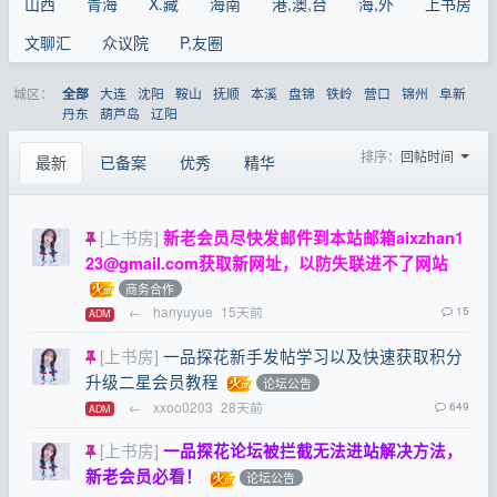
山西
青海
X.藏
海南
港,澳,台
海,外
上书房
文聊汇
众议院
P,友圈
城区：
大连
沈阳
鞍山
抚顺
本溪
盘锦
铁岭
营口
锦州
阜新
全部
丹东
葫芦岛
辽阳
排序：
回帖时间
最新
已备案
优秀
精华
[上书房]
新老会员尽快发邮件到本站邮箱
aixzhan1
23@gmail.com
获取新网址，以防失联进不了网站
商务合作
←
hanyuyue
15天前
15
ADM
[上书房]
一品探花新手发帖学习以及快速获取积分
升级二星会员教程
论坛公告
←
xxoo0203
28天前
649
ADM
[上书房]
一品探花论坛被拦截无法进站解决方法，
新老会员必看！
论坛公告