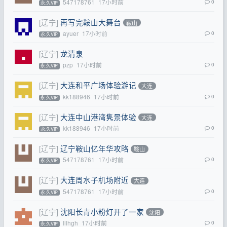
547178761
17小时前
0
永.久VIP
[辽宁]
再写完鞍山大舞台
鞍山
ayuer
17小时前
0
永.久VIP
[辽宁]
龙清泉
pzp
17小时前
0
永.久VIP
[辽宁]
大连和平广场体验游记
大连
kk188946
17小时前
0
永.久VIP
[辽宁]
大连中山港湾隽景体验
大连
kk188946
17小时前
0
永.久VIP
[辽宁]
辽宁鞍山亿年华攻略
鞍山
547178761
17小时前
0
永.久VIP
[辽宁]
大连周水子机场附近
大连
547178761
17小时前
0
永.久VIP
[辽宁]
沈阳长青小粉灯开了一家
沈阳
lllhgh
17小时前
0
永.久VIP