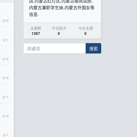
店,内蒙古红灯区,内蒙古楼凤站街,
内蒙古兼职学生妹,内蒙古外围女等
信息.
0
主题数
今日贴子
今日主题
1367
0
0
1
搜索
2
0
1
0
1