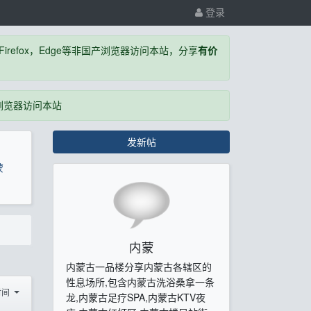
登录
，Firefox，Edge等非国产浏览器访问本站，分享
有价
国产浏览器访问本站
发新帖
蒙
内蒙
内蒙古一品楼分享内蒙古各辖区的
性息场所,包含内蒙古洗浴桑拿一条
时间
龙,内蒙古足疗SPA,内蒙古KTV夜