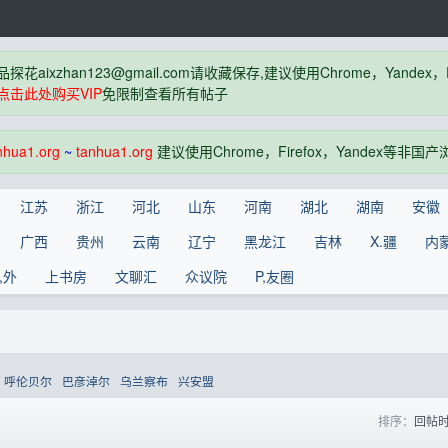
品探花
aixzhan123@gmail.com
请收藏保存,建议使用Chrome，Yandex
点击此处购买VIP
免限制查看所有帖子
nhua1.org
~
tanhua1.org
建议使用Chrome，Firefox，Yandex等非
江苏
浙江
河北
山东
河南
湖北
湖南
安徽
广西
贵州
云南
辽宁
黑龙江
吉林
X.疆
内
,外
上书房
文聊汇
众议院
P,友圈
呼伦贝尔
巴彦淖尔
乌兰察布
兴安盟
排序：
回帖