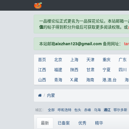
一品楼论坛正式更名为一品探花论坛，本站邮箱一
值
的帖子得到积分升级后可获取更多阅读权限。或
本站邮箱
aixzhan123@gmail.com
备用网址：
ta
首页
北京
上海
天津
重庆
广东
江西
福建
陕西
甘肃
宁夏
四川
山西
青海
X.藏
海南
港,澳,台
海
内蒙
城区：
全部
呼和浩特
包头
赤峰
乌海
鄂尔多斯
通辽
最新
已备案
优秀
精华