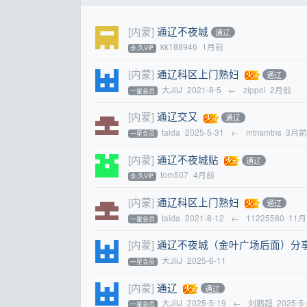
[内蒙]
通辽不夜城
通辽
kk188946
1月前
永.久VIP
[内蒙]
通辽科区上门熟妇
通辽
大JiiJ
2021-8-5
←
zippoi
2月前
一星会员
[内蒙]
通辽交又
通辽
taida
2025-5-31
←
mtnsmtns
3月
一星会员
[内蒙]
通辽不夜城贴
通辽
tom507
4月前
永.久VIP
[内蒙]
通辽科区上门熟妇
通辽
taida
2021-8-12
←
11225580
11
一星会员
[内蒙]
通辽不夜城（金叶广场后面）分
大JiiJ
2025-6-11
一星会员
[内蒙]
通辽
通辽
大JiiJ
2025-5-19
←
刘鹏超
2025-5
一星会员