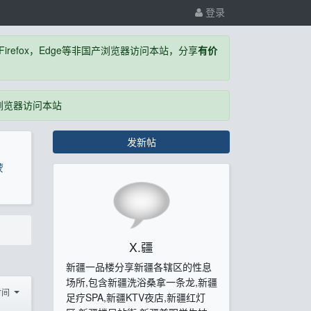
登录
，Firefox，Edge等非国产浏览器访问本站，分享
有价
国产浏览器访问本站
发新帖
蒙
X.疆
新疆一品楼分享新疆各辖区的性息
场所,包含新疆洗浴桑拿一条龙,新疆
时间
足疗SPA,新疆KTV夜店,新疆红灯