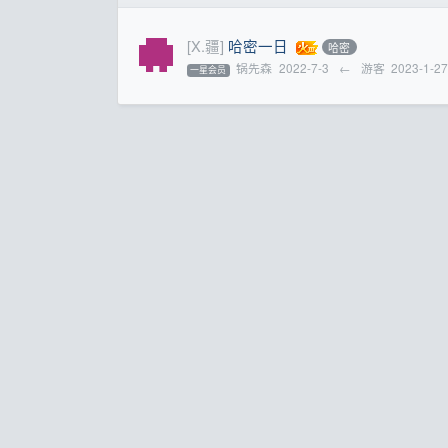
[X.疆]
哈密一日
哈密
锅先森
2022-7-3
←
游客
2023-1-2
一星会员