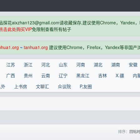
品探花
aixzhan123@gmail.com
请收藏保存,建议使用Chrome，Yandex
点击此处购买VIP
免限制查看所有帖子
nhua1.org
~
tanhua1.org
建议使用Chrome，Firefox，Yandex等非
江苏
浙江
河北
山东
河南
湖北
湖南
安徽
广西
贵州
云南
辽宁
黑龙江
吉林
X.疆
内
,外
上书房
文聊汇
众议院
P,友圈
排序：
回帖