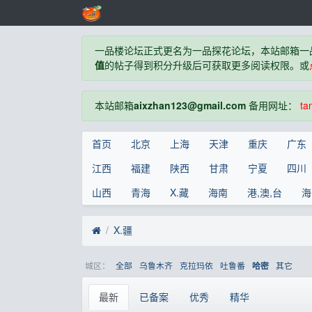
一品楼论坛正式更名为一品探花论坛，本站邮箱一
值
的帖子得到积分升级后可获取更多阅读权限。或
本站邮箱
aixzhan123@gmail.com
备用网址：
ta
首页
北京
上海
天津
重庆
广东
江西
福建
陕西
甘肃
宁夏
四川
山西
青海
X.藏
海南
港,澳,台
海
X.疆
城区：
全部
乌鲁木齐
克拉玛依
吐鲁番
其它
哈密
最新
已备案
优秀
精华