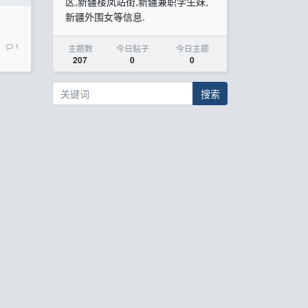
区,新疆楼凤站街,新疆兼职学生妹,
新疆外围女等信息.
1
主题数
今日贴子
今日主题
207
0
0
搜索