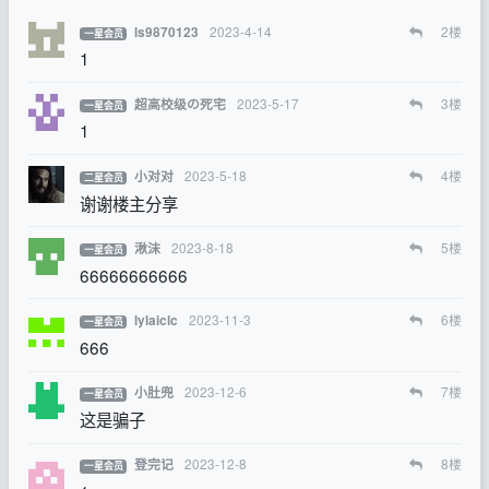
2023-4-14
2
楼
ls9870123
一星会员
1
2023-5-17
3
楼
超高校级の死宅
一星会员
1
2023-5-18
4
楼
小对对
二星会员
谢谢楼主分享
2023-8-18
5
楼
湫沫
一星会员
66666666666
2023-11-3
6
楼
lylaiclc
一星会员
666
2023-12-6
7
楼
小肚兜
一星会员
这是骗子
2023-12-8
8
楼
登完记
一星会员