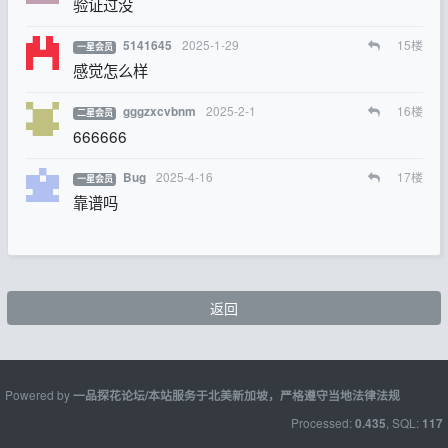
验证过没
2025-1-29
15
楼
5141645
一星会员
感觉怎么样
2025-2-1
16
楼
gggzxcvbnm
二星会员
666666
2025-4-16
17
楼
Bug
一星会员
靠谱吗
返回
Powered by
一品探花论坛/本站服务于北美新加坡，严格遵守当地法律法规
Processed:
, SQL:
0.435
117