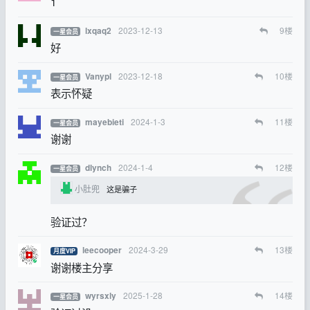
1
2023-12-13
9
楼
lxqaq2
一星会员
好
2023-12-18
10
楼
Vanypl
一星会员
表示怀疑
2024-1-3
11
楼
mayebieti
一星会员
谢谢
2024-1-4
12
楼
dlynch
一星会员
小肚兜
这是骗子
验证过？
2024-3-29
13
楼
leecooper
月度VIP
谢谢楼主分享
2025-1-28
14
楼
wyrsxly
一星会员