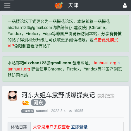
天津
一品楼论坛正式更名为一品探花论坛，本站邮箱一品探花
aixzhan123@gmail.com
请收藏保存,建议使用Chrome，
Yandex，Firefox，Edge等非国产浏览器访问本站，分享
有价值
的帖子得到积分升级后可获取更多阅读权限。或
点击此处购买
VIP
免限制查看所有帖子
本站邮箱
aixzhan123@gmail.com
备用网址：
tanhua1.org
~
tanhua1.org
建议使用Chrome，Firefox，Yandex等非国产浏览
器访问本站
河东大姐车震野战爆操爽记
[复制链接]
河东
2022-8-4
16085
saomei
一星会员
未登录用户无权查看
立即登录
体验日期