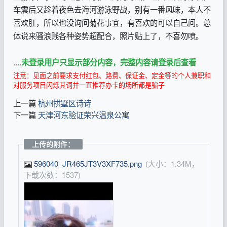
车震后又趁着夜色去海河游泳野战，别有一番风味，本人不
喜欢肛，所以也没询问菊花事宜，有喜欢的可以自己问。总
体说来骚浪贱各种姿势超配合，照片贴上了，不喜勿喷。
....
未登录用户只显示部分内容，完整内容请登录后查看
注意：见面之前要求支付红包、路费、保证金、定金等的个人兼职和
对服务项目闪烁其词并一直推荐办卡的场所都是骗子
上一篇
杭州拱墅区诗诗
下一篇
天津河东验证荣兴温泉公寓
上传的附件：
596040_JR465JT3V3XF735.png
(大小：1.34M，
下载次数：1537)