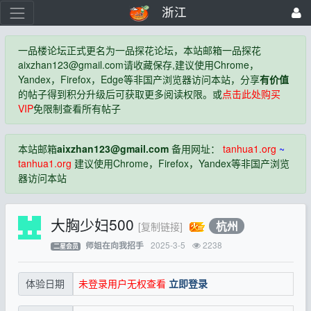
浙江
一品楼论坛正式更名为一品探花论坛，本站邮箱一品探花
aixzhan123@gmail.com
请收藏保存,建议使用Chrome，
Yandex，Firefox，Edge等非国产浏览器访问本站，分享
有价值
的帖子得到积分升级后可获取更多阅读权限。或
点击此处购买
VIP
免限制查看所有帖子
本站邮箱
aixzhan123@gmail.com
备用网址：
tanhua1.org
~
tanhua1.org
建议使用Chrome，Firefox，Yandex等非国产浏览
器访问本站
大胸少妇500
杭州
[复制链接]
2025-3-5
2238
师姐在向我招手
二星会员
未登录用户无权查看
立即登录
体验日期