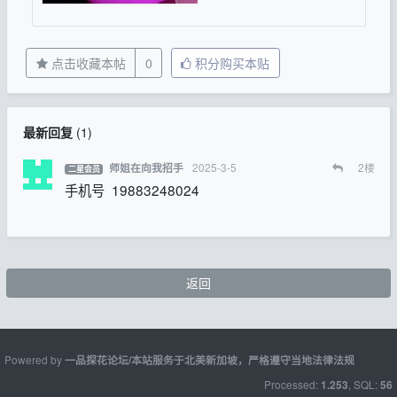
点击收藏本帖
0
积分购买本贴
最新回复
(
1
)
2025-3-5
2
楼
师姐在向我招手
二星会员
手机号 19883248024
返回
Powered by
一品探花论坛/本站服务于北美新加坡，严格遵守当地法律法规
Processed:
, SQL:
1.253
56