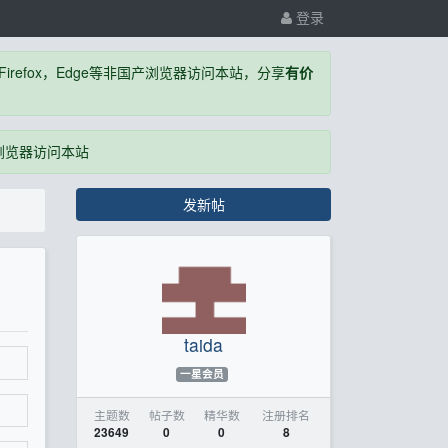
登录
，Firefox，Edge等非国产浏览器访问本站，分享
有价
国产浏览器访问本站
发新帖
taida
一星会员
主题数
帖子数
精华数
注册排名
23649
0
0
8