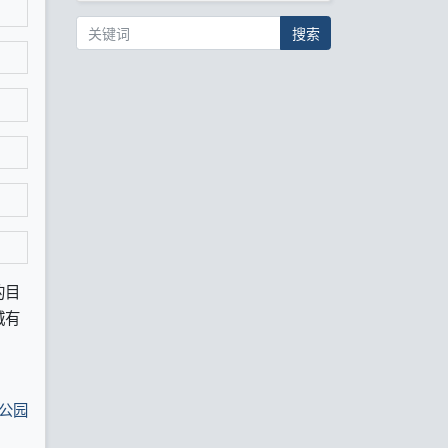
搜索
的目
城有
公园