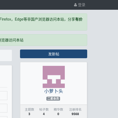
登录
，Firefox，Edge等非国产浏览器访问本站，分享
有价
国产浏览器访问本站
发新帖
小萝卜头
二星会员
主题数
帖子数
精华数
注册排名
3
4
0
9568