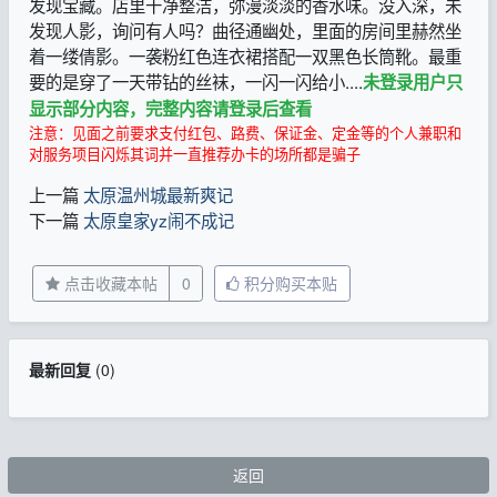
发现宝藏。店里干净整洁，弥漫淡淡的香水味。没入深，未
发现人影，询问有人吗？曲径通幽处，里面的房间里赫然坐
着一缕倩影。一袭粉红色连衣裙搭配一双黑色长筒靴。最重
要的是穿了一天带钻的丝袜，一闪一闪给小....
未登录用户只
显示部分内容，完整内容请登录后查看
注意：见面之前要求支付红包、路费、保证金、定金等的个人兼职和
对服务项目闪烁其词并一直推荐办卡的场所都是骗子
上一篇
太原温州城最新爽记
下一篇
太原皇家yz闹不成记
点击收藏本帖
0
积分购买本贴
最新回复
(
0
)
返回