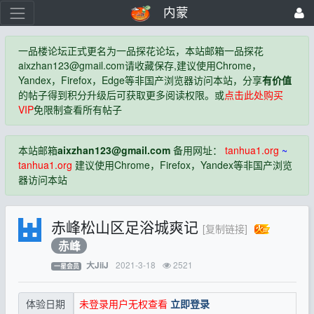
内蒙
一品楼论坛正式更名为一品探花论坛，本站邮箱一品探花
aixzhan123@gmail.com
请收藏保存,建议使用Chrome，
Yandex，Firefox，Edge等非国产浏览器访问本站，分享
有价值
的帖子得到积分升级后可获取更多阅读权限。或
点击此处购买
VIP
免限制查看所有帖子
本站邮箱
aixzhan123@gmail.com
备用网址：
tanhua1.org
~
tanhua1.org
建议使用Chrome，Firefox，Yandex等非国产浏览
器访问本站
赤峰松山区足浴城爽记
[复制链接]
赤峰
2021-3-18
2521
大JiiJ
一星会员
未登录用户无权查看
立即登录
体验日期