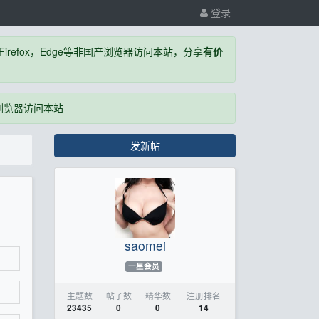
登录
，Firefox，Edge等非国产浏览器访问本站，分享
有价
国产浏览器访问本站
发新帖
saomei
一星会员
主题数
帖子数
精华数
注册排名
23435
0
0
14