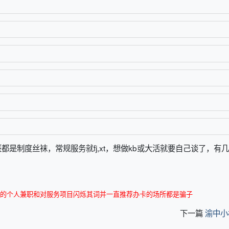
是制度丝袜，常规服务就fj,xt，想做kb或大活就要自己谈了，有
的个人兼职和对服务项目闪烁其词并一直推荐办卡的场所都是骗子
下一篇
渝中小