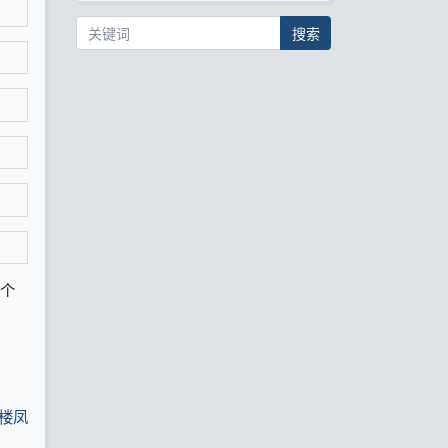
搜索
几个
楼凤