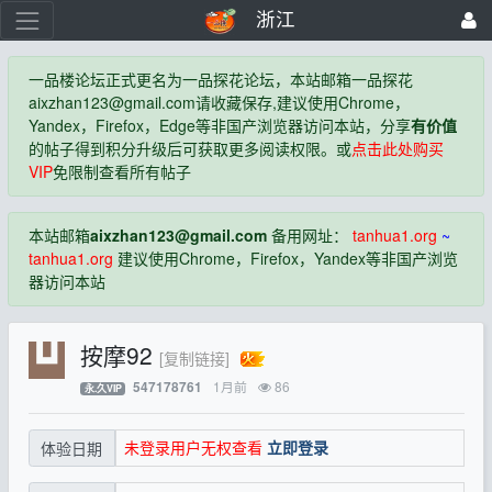
浙江
一品楼论坛正式更名为一品探花论坛，本站邮箱一品探花
aixzhan123@gmail.com
请收藏保存,建议使用Chrome，
Yandex，Firefox，Edge等非国产浏览器访问本站，分享
有价值
的帖子得到积分升级后可获取更多阅读权限。或
点击此处购买
VIP
免限制查看所有帖子
本站邮箱
aixzhan123@gmail.com
备用网址：
tanhua1.org
~
tanhua1.org
建议使用Chrome，Firefox，Yandex等非国产浏览
器访问本站
按摩92
[复制链接]
1月前
86
547178761
永.久VIP
未登录用户无权查看
立即登录
体验日期