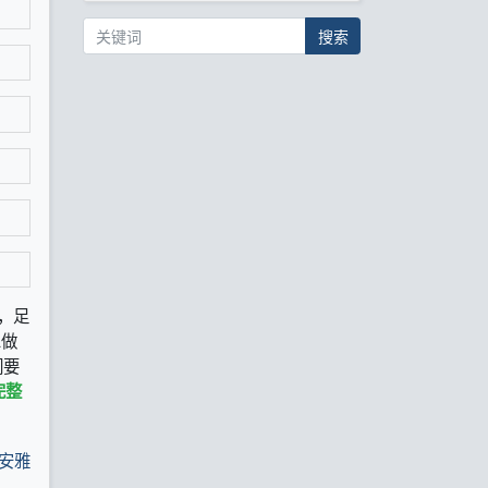
搜索
，足
想做
们要
完整
安雅