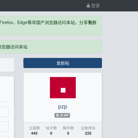
登录
，Firefox，Edge等非国产浏览器访问本站，分享
有价
国产浏览器访问本站
发新帖
pzp
永.久VIP
主题数
帖子数
精华数
注册排名
445
0
0
225