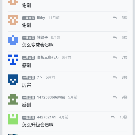
谢谢
11月前
5
楼
lilthy
二星会员
谢谢
8月前
6
楼
猪蹄子
一星会员
怎么变成会员啊
6月前
7
楼
白板三条八万
二星会员
感谢
5月前
8
楼
7丶
一星会员
厉害
5月前
9
楼
147258369qwhg
一星会员
感谢
4月前
10
楼
442752141
一星会员
怎么升级会员啊