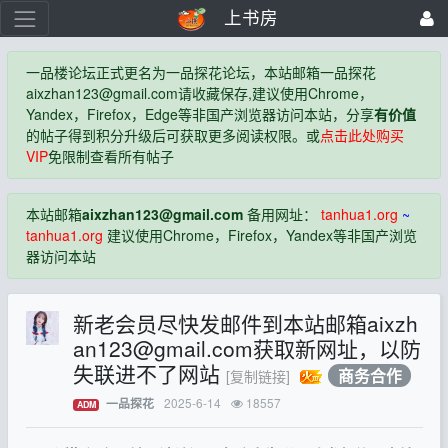
上书房
一品楼论坛正式更名为一品探花论坛，本站邮箱一品探花
aixzhan123@gmail.com
请收藏保存,建议使用Chrome，
Yandex，Firefox，Edge等非国产浏览器访问本站，分享
有价值
的帖子得到积分升级后可获取更多阅读权限。或
点击此处购买
VIP
免限制查看所有帖子
本站邮箱
aixzhan123@gmail.com
备用网址：
tanhua1.org
~
tanhua1.org
建议使用Chrome，Firefox，Yandex等非国产浏览
器访问本站
新老会员尽快发邮件到本站邮箱
aixzh
an123@gmail.com
获取新网址，以防
失联进不了网站
商务合作
[复制链接]
2025-6-14
18557
一品探花
ADM