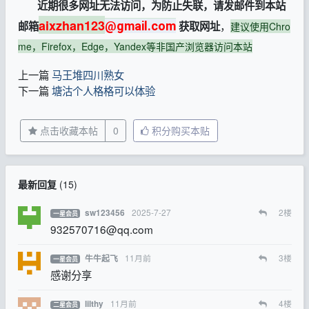
近期很多网址无法访问，为防止失联，请发邮件到本站
aixzhan123
，
邮箱
@gmail.com
获取网址
建议使用Chro
me，Firefox，Edge，Yandex等非国产浏览器访问本站
上一篇
马王堆四川熟女
下一篇
塘沽个人格格可以体验
点击收藏本帖
0
积分购买本贴
最新回复
(
15
)
2025-7-27
2
楼
sw123456
一星会员
932570716@qq.com
11月前
3
楼
牛牛起飞
一星会员
感谢分享
11月前
4
楼
lilthy
二星会员