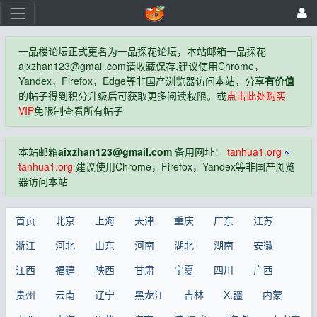
一品楼论坛正式更名为一品探花论坛，本站邮箱一品探花
aixzhan123@gmail.com
请收藏保存,建议使用Chrome，
Yandex，Firefox，Edge等非国产浏览器访问本站，分享
有价值
的帖子得到积分升级后可获取更多阅读权限。或
点击此处购买
VIP
免限制查看所有帖子
本站邮箱
aixzhan123@gmail.com
备用网址：
tanhua1.org
~
tanhua1.org
建议使用Chrome，Firefox，Yandex等非国产浏览
器访问本站
首页
北京
上海
天津
重庆
广东
江苏
浙江
河北
山东
河南
湖北
湖南
安徽
江西
福建
陕西
甘肃
宁夏
四川
广西
贵州
云南
辽宁
黑龙江
吉林
X.疆
内蒙