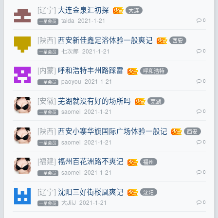
[辽宁]
大连金泉汇初探
大连
taida
2021-1-21
0
一星会员
[陕西]
西安新佳鑫足浴体验一般爽记
西安
七次郎
2021-1-21
0
一星会员
[内蒙]
呼和浩特丰州路踩雷
呼和浩特
paoyou
2021-1-21
0
一星会员
[安徽]
芜湖就没有好的场所吗
芜湖
saomei
2021-1-21
0
一星会员
[陕西]
西安小寨华旗国际广场体验一般记
西安
saomei
2021-1-21
0
一星会员
[福建]
福州百花洲路不爽记
福州
saomei
2021-1-21
0
一星会员
[辽宁]
沈阳三好街楼鳯爽记
沈阳
大JiiJ
2021-1-21
0
一星会员