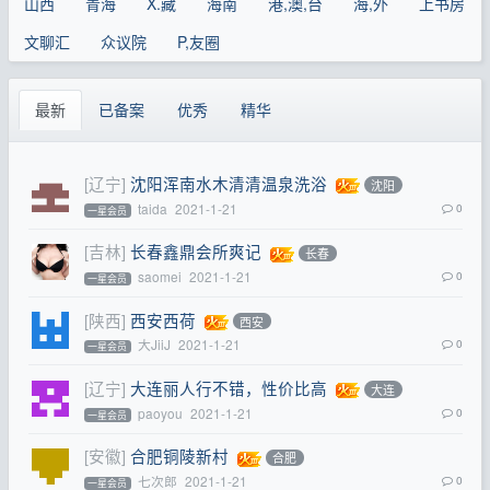
山西
青海
X.藏
海南
港,澳,台
海,外
上书房
文聊汇
众议院
P,友圈
最新
已备案
优秀
精华
[辽宁]
沈阳浑南水木清清温泉洗浴
沈阳
taida
2021-1-21
0
一星会员
[吉林]
长春鑫鼎会所爽记
长春
saomei
2021-1-21
0
一星会员
[陕西]
西安西荷
西安
大JiiJ
2021-1-21
0
一星会员
[辽宁]
大连丽人行不错，性价比高
大连
paoyou
2021-1-21
0
一星会员
[安徽]
合肥铜陵新村
合肥
七次郎
2021-1-21
0
一星会员