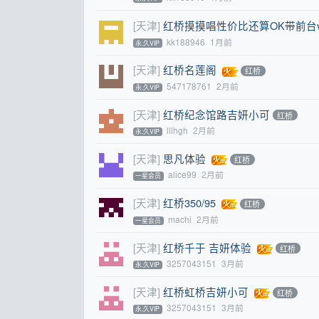
[天津]
红桥摸摸唱性价比还算OK带前台
kk188946
1月前
永.久VIP
[天津]
红桥名莲阁
红桥
547178761
2月前
永.久VIP
[天津]
红桥纪念馆路吉妍小可
红桥
lllhgh
2月前
永.久VIP
[天津]
思凡体验
红桥
alice99
2月前
一星会员
[天津]
红桥350/95
红桥
machi
2月前
一星会员
[天津]
红桥千于 吉妍体验
红桥
3257043151
3月前
永.久VIP
[天津]
红桥虹桥吉妍小可
红桥
3257043151
3月前
永.久VIP