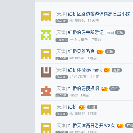
[天津]
红桥区路边夜游偶遇高质量小妹
kk188946
11天前
永.久VIP
[天津]
虹桥伯爵会所游记
红桥
一个大棒子
17天前
一星会员
[天津]
红桥贝雅略爽
红桥
kk188946
1月前
永.久VIP
[天津]
红桥体验ktv mmk
红桥
547178761
1月前
永.久VIP
[天津]
红桥伯爵摸摸唱
红桥
lllhgh
1月前
永.久VIP
[天津]
红桥
红桥
kk188946
1月前
永.久VIP
[天津]
红桥天津两日游开火3次
红
kk188946
1月前
永.久VIP