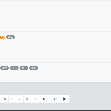
红桥
河西
河东
南开
河北
5
6
7
8
9
10
...18
▶