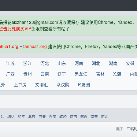
品探花
aixzhan123@gmail.com
请收藏保存,建议使用Chrome，Yandex
点击此处购买VIP
免限制查看所有帖子
nhua1.org
~
tanhua1.org
建议使用Chrome，Firefox，Yandex等非
江苏
浙江
河北
山东
河南
湖北
湖南
安徽
广西
贵州
云南
辽宁
黑龙江
吉林
X.疆
内
,外
上书房
文聊汇
众议院
P,友圈
汉沽
塘沽
和平
北辰
西青
东丽
河西
河东
南开
河北
红桥
排序：
回帖