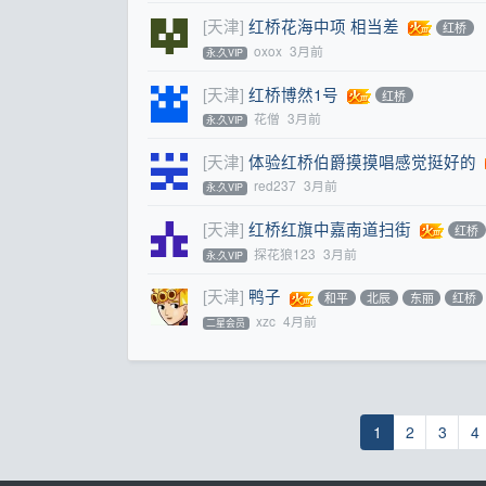
[天津]
红桥花海中项 相当差
红桥
oxox
3月前
永.久VIP
[天津]
红桥博然1号
红桥
花僧
3月前
永.久VIP
[天津]
体验红桥伯爵摸摸唱感觉挺好的
red237
3月前
永.久VIP
[天津]
红桥红旗中嘉南道扫街
红桥
探花狼123
3月前
永.久VIP
[天津]
鸭子
和平
北辰
东丽
红桥
xzc
4月前
二星会员
1
2
3
4