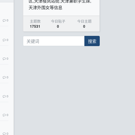
区,天津楼凤站街,天津兼职学生妹,
天津外围女等信息
0
主题数
今日贴子
今日主题
17531
0
0
0
搜索
0
0
0
0
0