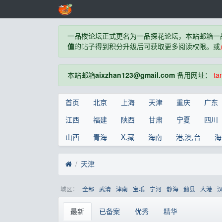
一品楼论坛正式更名为一品探花论坛，本站邮箱一
值
的帖子得到积分升级后可获取更多阅读权限。或
本站邮箱
aixzhan123@gmail.com
备用网址：
ta
首页
北京
上海
天津
重庆
广东
江西
福建
陕西
甘肃
宁夏
四川
山西
青海
X.藏
海南
港,澳,台
海
天津
城区：
全部
武清
津南
宝坻
宁河
静海
蓟县
大港
最新
已备案
优秀
精华